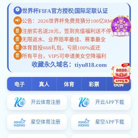
学术活动
大学英语“学教测”一体化改革与研究虚拟教研室课程教学多元
中国外国文学学会教学研究分会2022年年会暨外国文学教学
2022年语音学与大脑神经机制高级研讨会（2号通知）
讲座通知|英国伦敦大学Goldsmiths学院教授Lucia Boldrini讲座“Biograp
第七届中国第二语言习得研究高端论坛 （1号通知）
2022年语音学与大脑神经机制高级研讨会（1号通知）
讲座通知|上海外国语大学语料库研究院Kyung Hye Kim博士“Sociological a
讲座通知|北京大学德语系教授黄燎宇“一不留神就写出不朽之
讲座通知|马丁中心第139期“语言科学与系统科学”暨第73期“