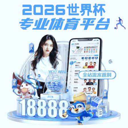
35体育资讯
首 页
学院概况
师资队伍
招生与
常用文档