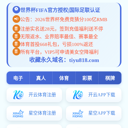
通知公告
教学科研办公室
党政办公室
教学科研办公室
e尊体育登录工作
办公室
国际合作与体育
为适应经济发展社会对涉外
在线365办公室
法律菁英人才。为规范双学士学
国外考试中心
通大学外国语学院英语-法学双学
2024级英语-法学双学士学