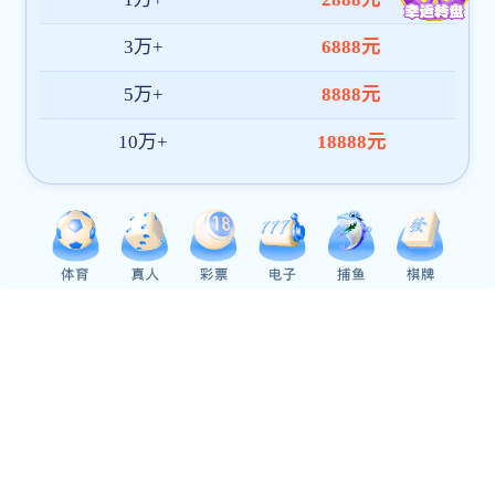
4.
学习成绩优秀, 本科前三
份发表学术论文等），同一加拿大
5.
根据报考专业方向，英语专
考试一级；非英语专业英语水平达到全国
备注：
由于报名系统“外语水
绩）”栏，例如：“英语专业四级优秀
三、申请材料
1. 2026
级研究生外语优才夏令
2. 2026
级研究生外语优才夏令
3.
在校e尊体育登录证、《教