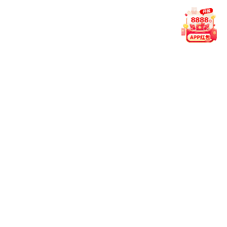
4.
在校成绩单原件（需所在加
5.
专业排名证明原件（需所在
6.
各类外语考试证书或成绩单
7.
其他证明材料（如已发表论
备注：以上申请材料除了1和
需提供纸质材料；申请者须如实
四、申请程序
1.
所有申请者均须网上报名
名，逾期不予接收。