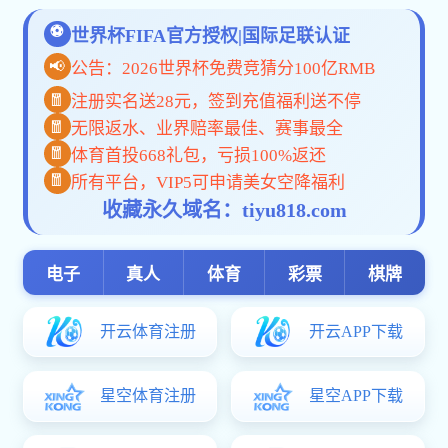
通知公告
教学科研办公室
党政办公室
35体育资
教学科研办公室
e尊体育登录工作
上海交通大学外语教育历史悠
办公室
翻译机构。1928年成立外国文学
国际合作与体育
学院1986年获外国语言学及
在线365办公室
硕士学位授予权，2003年设立外
国外考试中心
授予权。学院始终以国家重大战
流外语学院为目标，锐意进取，不
自2012年起，上海交通大