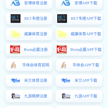
间的交流。夏令营也是我院招收
本次夏令营活动时间为：
202
一、夏令营招生项目
招生类别
本科直博
外国语言学