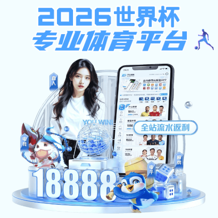
35体育资讯
首 页
学院概况
师资队伍
招生与
常用文档