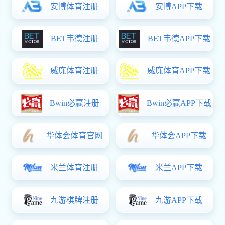
体育在线365动态
外国语学院组织交大留校工作体
杨咏曼校董访问外国语学院
上海交通大学127周年校庆日 
同气连枝、共赏花开，上海交大
B1514092班体育在线365毕
上海交通大学“杨咏曼奖助学金”
首页
上一页
1
2
3
4
下一页
尾页
地址：中国上海东川路800号上海交通大学闵行校区杨咏曼楼
邮编：200240
网址：http://sfl.sjtu.edu.cn